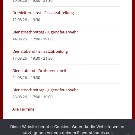
10.08.26 | 19:30 - 21:30
Drehleiterdienst - Einsatzabteilung
12.08.26 | 19:30
Dienstnachmittag - Jugendfeuerwehr
14.08.26 | 17:00 - 19:00
Dienstabend - Einsatzabteilung
17.08.26 | 19:30 - 21:30
Dienstabend - Drohneneinheit
24.08.26 | 19:30
Dienstnachmittag - Jugendfeuerwehr
28.08.26 | 17:00 - 19:00
Alle Termine
Diese Website benutzt Cookies. Wenn du die Website weiter
nutzt, gehen wir von deinem Einverständnis aus.
Gemeinde Moormerland
Impressum
Login