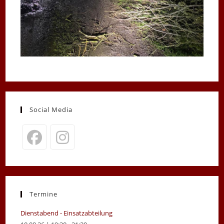
Social Media
Opens
Opens
in
in
a
a
new
new
Termine
tab
tab
Dienstabend - Einsatzabteilung