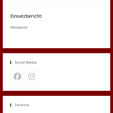
Einsatzbericht:
Fehlalarm.
Social Media
Opens
Opens
in
in
a
a
new
new
Termine
tab
tab