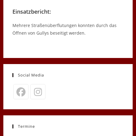
Einsatzbericht:
Mehrere Straßenüberflutungen konnten durch das
Öffnen von Gullys beseitigt werden.
Social Media
Opens
Opens
in
in
a
a
new
new
Termine
tab
tab