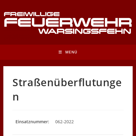
Zum
Inhalt
springen
MENÜ
Straßenüberflutunge
n
Einsatznummer:
062-2022