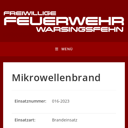
Zum
Inhalt
springen
MENÜ
Mikrowellenbrand
Einsatznummer:
016-2023
Einsatzart:
Brandeinsatz