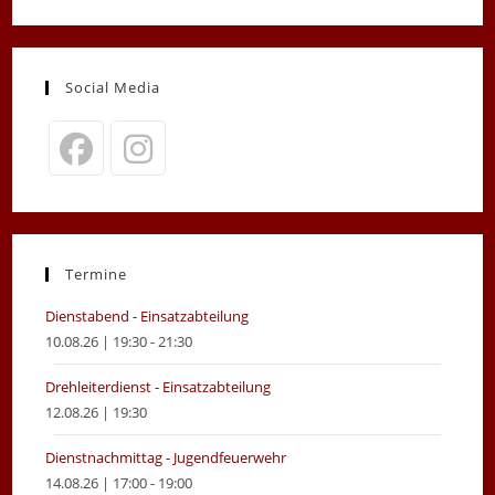
Social Media
Opens
Opens
in
in
a
a
new
new
Termine
tab
tab
Dienstabend - Einsatzabteilung
10.08.26 | 19:30 - 21:30
Drehleiterdienst - Einsatzabteilung
12.08.26 | 19:30
Dienstnachmittag - Jugendfeuerwehr
14.08.26 | 17:00 - 19:00