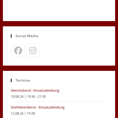
Social Media
Opens
Opens
in
in
a
a
new
new
Termine
tab
tab
Dienstabend - Einsatzabteilung
10.08.26 | 19:30 - 21:30
Drehleiterdienst - Einsatzabteilung
12.08.26 | 19:30