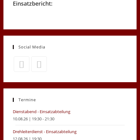
Einsatzbericht:
Social Media
Opens
Opens
in
in
a
a
new
new
Termine
tab
tab
Dienstabend - Einsatzabteilung
10.08.26 | 19:30 - 21:30
Drehleiterdienst - Einsatzabteilung
12.08.26 | 19:30