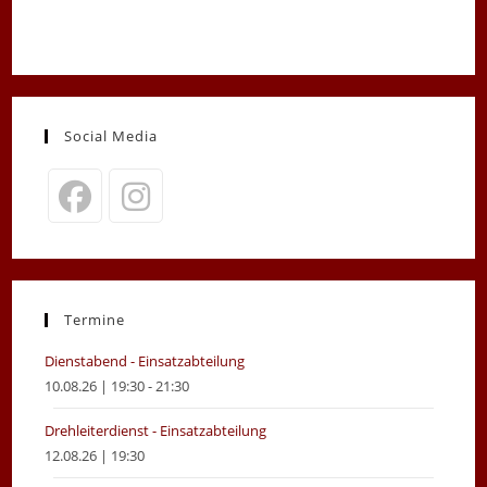
Social Media
Opens
Opens
in
in
a
a
new
new
Termine
tab
tab
Dienstabend - Einsatzabteilung
10.08.26 | 19:30 - 21:30
Drehleiterdienst - Einsatzabteilung
12.08.26 | 19:30