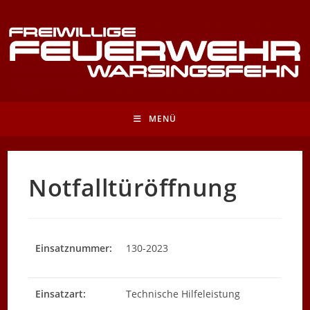
Zum
Inhalt
springen
MENÜ
Notfalltüröffnung
Einsatznummer:
130-2023
Einsatzart:
Technische Hilfeleistung