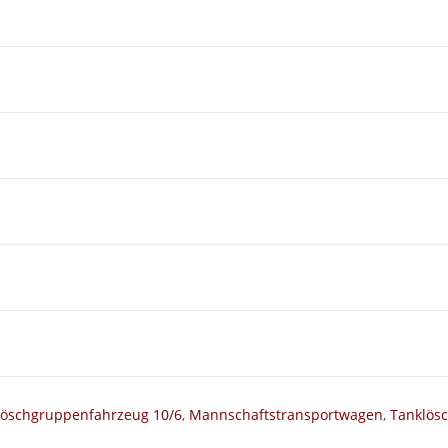
Löschgruppenfahrzeug 10/6
,
Mannschaftstransportwagen
,
Tanklös