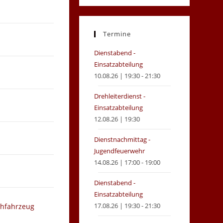
in
in
a
a
new
new
Termine
tab
tab
Dienstabend -
Einsatzabteilung
10.08.26 | 19:30 - 21:30
Drehleiterdienst -
Einsatzabteilung
12.08.26 | 19:30
Dienstnachmittag -
Jugendfeuerwehr
14.08.26 | 17:00 - 19:00
Dienstabend -
Einsatzabteilung
17.08.26 | 19:30 - 21:30
chfahrzeug