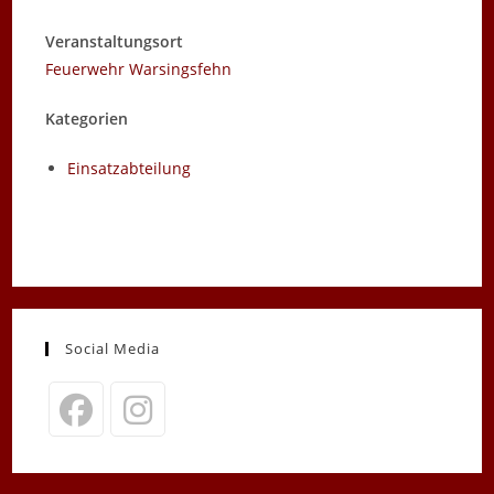
Veranstaltungsort
Feuerwehr Warsingsfehn
Kategorien
Einsatzabteilung
Social Media
Opens
Opens
in
in