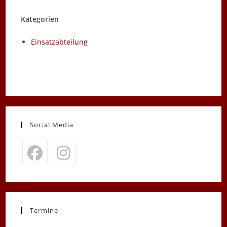
Kategorien
Einsatzabteilung
Social Media
Opens
Opens
in
in
a
a
new
new
Termine
tab
tab