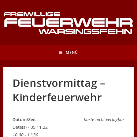
Zum
Inhalt
springen
MENÜ
Dienstvormittag –
Kinderfeuerwehr
Datum/Zeit
Karte nicht verfügbar
Date(s) - 05.11.22
10:00 - 11:30