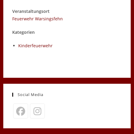
Veranstaltungsort
Feuerwehr Warsingsfehn
Kategorien
Kinderfeuerwehr
Social Media
Opens
Opens
in
in