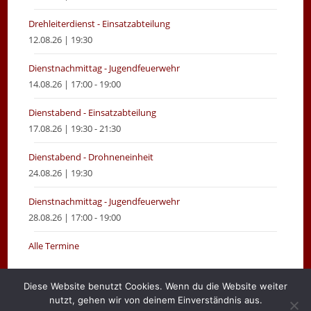
Drehleiterdienst - Einsatzabteilung
12.08.26 | 19:30
Dienstnachmittag - Jugendfeuerwehr
14.08.26 | 17:00 - 19:00
Dienstabend - Einsatzabteilung
17.08.26 | 19:30 - 21:30
Dienstabend - Drohneneinheit
24.08.26 | 19:30
Dienstnachmittag - Jugendfeuerwehr
28.08.26 | 17:00 - 19:00
Alle Termine
Diese Website benutzt Cookies. Wenn du die Website weiter
nutzt, gehen wir von deinem Einverständnis aus.
Gemeinde Moormerland
Impressum
Login