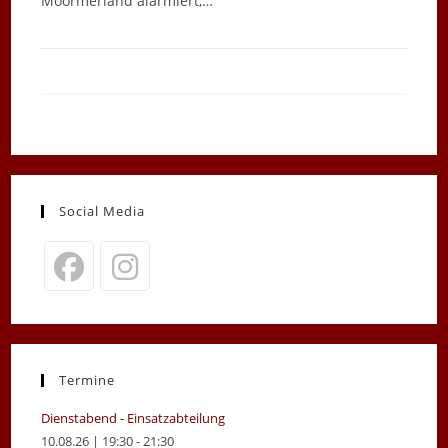
Moormerland alarmiert,…
Social Media
Opens
Opens
in
in
a
a
new
new
Termine
tab
tab
Dienstabend - Einsatzabteilung
10.08.26 | 19:30 - 21:30