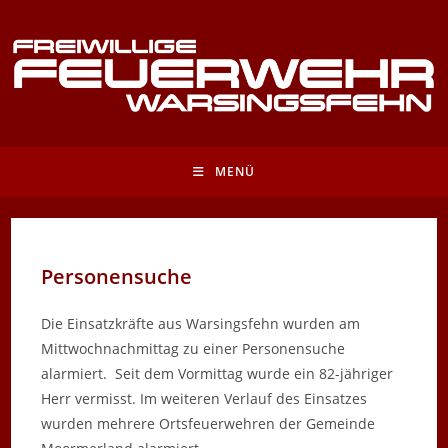
Zum
Inhalt
springen
MENÜ
Personensuche
Die Einsatzkräfte aus Warsingsfehn wurden am
Mittwochnachmittag zu einer Personensuche
alarmiert. Seit dem Vormittag wurde ein 82-jähriger
Herr vermisst. Im weiteren Verlauf des Einsatzes
wurden mehrere Ortsfeuerwehren der Gemeinde