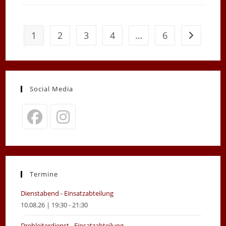
1
2
3
4
…
6
Zur nächst
Social Media
Opens
Opens
in
in
a
a
new
new
Termine
tab
tab
Dienstabend - Einsatzabteilung
10.08.26 | 19:30 - 21:30
Drehleiterdienst - Einsatzabteilung