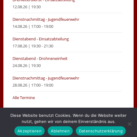
12.08.26 | 19:30
Dienstnachmittag - Jugendfeuerwehr
14.08.26 | 17:00 - 19:00
Dienstabend - Einsatzabteilung
17.08.26 | 19:30 - 21:30
Dienstabend - Drohneneinheit
24.08.26 | 19:30
Dienstnachmittag - Jugendfeuerwehr
28.08.26 | 17:00 - 19:00
Alle Termine
Diese Website benutzt Cookies. Wenn du die Website weiter
nutzt, gehen wir von deinem Einverständnis aus.
Gemeinde Moormerland
Impressum
Login
Akzeptieren
Ablehnen
Datenschutzerklärung
Copyright 2026 - Feuerwehr Warsingsfehn