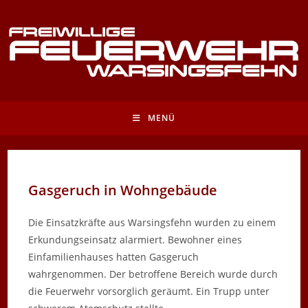
Zum
Inhalt
springen
MENÜ
Gasgeruch in Wohngebäude
Die Einsatzkräfte aus Warsingsfehn wurden zu einem
Erkundungseinsatz alarmiert. Bewohner eines
Einfamilienhauses hatten Gasgeruch
wahrgenommen. Der betroffene Bereich wurde durch
die Feuerwehr vorsorglich geräumt. Ein Trupp unter