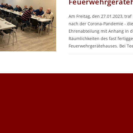
Feuerwehrgeräte
Am Freitag, den 27.01.2023, traf 
nach der Corona-Pandemie - die 
Ehrenabteilung mit Anhang in 
Räumlichkeiten des fast fertigge
Feuerwehrgerätehauses. Bei T
FÜR
KOMMENTARE DEAKTIVIERT
TREF
DER
ALTE
&
EHRE
IM
NEUE
FEUE