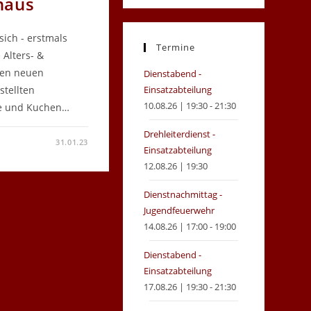
haus
in
in
a
a
sich - erstmals
new
new
Termine
Alters- &
tab
tab
den neuen
Dienstabend -
stellten
Einsatzabteilung
10.08.26 | 19:30 - 21:30
ee und Kuchen…
Drehleiterdienst -
31.01.23
FEN
Einsatzabteilung
12.08.26 | 19:30
RS-
NABTEILUNG
Dienstnachmittag -
N
Jugendfeuerwehr
RWEHRGERÄTEHAUS
14.08.26 | 17:00 - 19:00
Dienstabend -
Einsatzabteilung
17.08.26 | 19:30 - 21:30