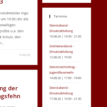
23
in
in
a
a
randmeister Ingo
new
new
Termine
 um 19:30 Uhr die
tab
tab
iwilligen
Dienstabend -
rüßte u.a. den
Einsatzabteilung
10.08.26 | 19:30 - 21:30
 Schulz, den
en…
Drehleiterdienst -
Einsatzabteilung
12.03.23
12.08.26 | 19:30
ESHAUPTVERSAMMLUNG
RWEHR
INGSFEHN
Dienstnachmittag -
Jugendfeuerwehr
14.08.26 | 17:00 - 19:00
ng der
Dienstabend -
Einsatzabteilung
ngsfehn
17.08.26 | 19:30 - 21:30