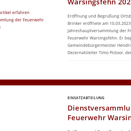
Warsingsfehn 20
Eröffnung und Begrüßung Ortsb
Brinker eröffnete am 10.03.2023
Jahreshauptversammlung der Fre
Feuerwehr Warsingsfehn. Er beg
Gemeindebürgermeister Hendrik
Dezernatsleiter Timo Pistoor, d
FÜR
KOMMENTARE DEAKTIVIERT
JAHR
DER
FEUE
WARS
2023
EINSATZABTEILUNG
Dienstversammlu
Feuerwehr Warsi