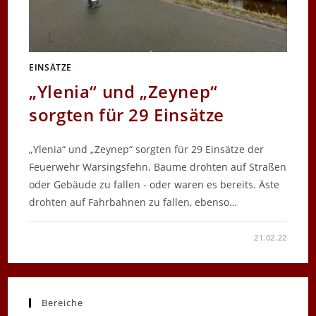
EINSÄTZE
„Ylenia“ und „Zeynep“
sorgten für 29 Einsätze
„Ylenia“ und „Zeynep“ sorgten für 29 Einsätze der
Feuerwehr Warsingsfehn. Bäume drohten auf Straßen
oder Gebäude zu fallen - oder waren es bereits. Äste
drohten auf Fahrbahnen zu fallen, ebenso…
FÜR
KOMMENTARE DEAKTIVIERT
21.02.22
„YLENIA“
UND
„ZEYNEP“
SORGTEN
FÜR
29
EINSÄTZE
Bereiche