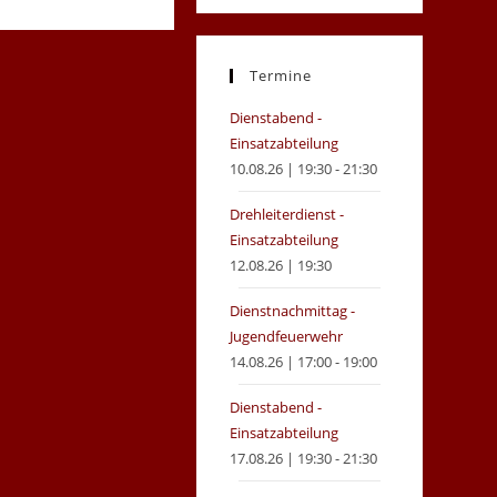
in
in
a
a
new
new
Termine
tab
tab
Dienstabend -
Einsatzabteilung
10.08.26 | 19:30 - 21:30
Drehleiterdienst -
Einsatzabteilung
12.08.26 | 19:30
Dienstnachmittag -
Jugendfeuerwehr
14.08.26 | 17:00 - 19:00
Dienstabend -
Einsatzabteilung
17.08.26 | 19:30 - 21:30