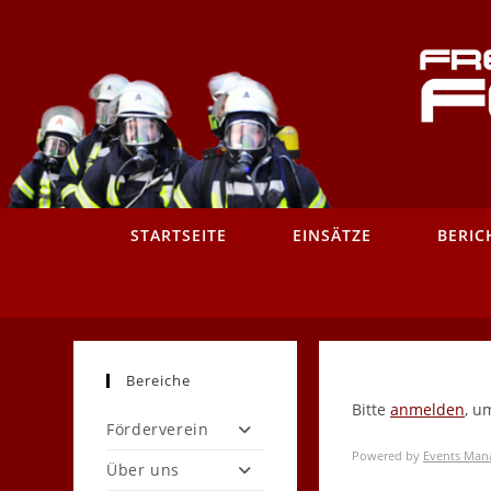
Zum
Inhalt
springen
STARTSEITE
EINSÄTZE
BERIC
Bereiche
Bitte
anmelden
, u
Förderverein
Powered by
Events Man
Über uns