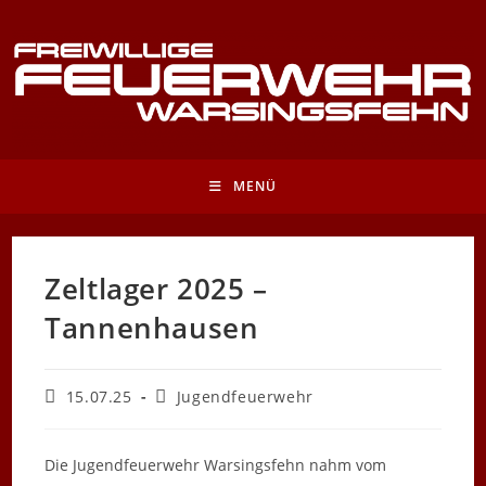
Zum
Inhalt
springen
MENÜ
Zeltlager 2025 –
Tannenhausen
Beitrag
Beitrags-
15.07.25
Jugendfeuerwehr
veröffentlicht:
Kategorie:
Die Jugendfeuerwehr Warsingsfehn nahm vom