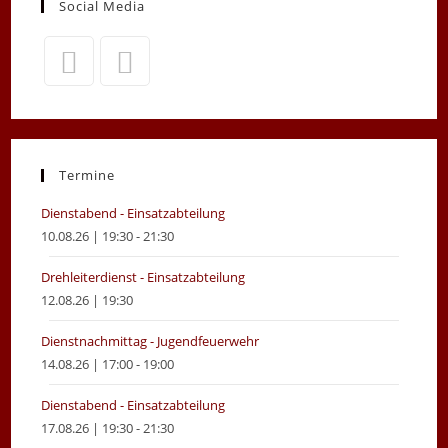
Social Media
Opens
Opens
in
in
a
a
new
new
Termine
tab
tab
Dienstabend - Einsatzabteilung
10.08.26 | 19:30 - 21:30
Drehleiterdienst - Einsatzabteilung
12.08.26 | 19:30
Dienstnachmittag - Jugendfeuerwehr
14.08.26 | 17:00 - 19:00
Dienstabend - Einsatzabteilung
17.08.26 | 19:30 - 21:30