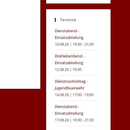
in
in
a
a
new
new
Termine
tab
tab
Dienstabend -
Einsatzabteilung
10.08.26 | 19:30 - 21:30
Drehleiterdienst -
Einsatzabteilung
12.08.26 | 19:30
Dienstnachmittag -
Jugendfeuerwehr
14.08.26 | 17:00 - 19:00
Dienstabend -
Einsatzabteilung
17.08.26 | 19:30 - 21:30