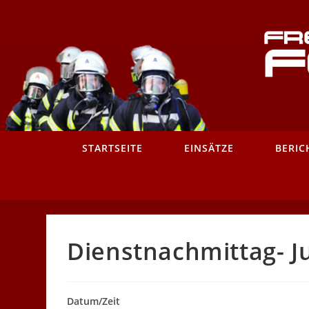
Zum
Inhalt
springen
STARTSEITE
EINSÄTZE
BERIC
Dienstnachmittag- 
Datum/Zeit