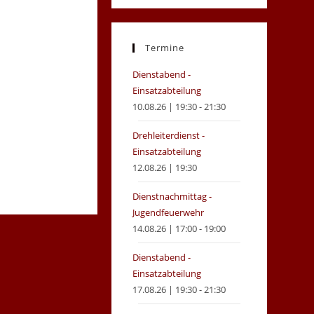
in
in
a
a
new
new
Termine
tab
tab
Dienstabend -
Einsatzabteilung
10.08.26 | 19:30 - 21:30
Drehleiterdienst -
Einsatzabteilung
12.08.26 | 19:30
Dienstnachmittag -
Jugendfeuerwehr
14.08.26 | 17:00 - 19:00
Dienstabend -
Einsatzabteilung
17.08.26 | 19:30 - 21:30