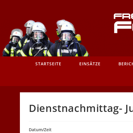
Zum
Inhalt
springen
STARTSEITE
EINSÄTZE
BERIC
Dienstnachmittag- 
Datum/Zeit