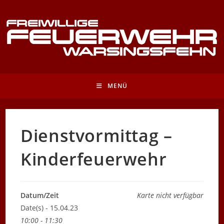
Zum
Inhalt
springen
MENÜ
Dienstvormittag –
Kinderfeuerwehr
Datum/Zeit
Karte nicht verfügbar
Date(s) - 15.04.23
10:00 - 11:30