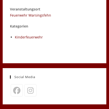
Veranstaltungsort
Feuerwehr Warsingsfehn
Kategorien
Kinderfeuerwehr
Social Media
Opens
Opens
in
in