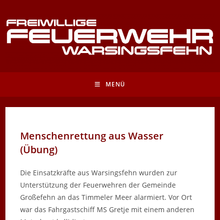
Zum
Inhalt
springen
MENÜ
Menschenrettung aus Wasser
(Übung)
Die Einsatzkräfte aus Warsingsfehn wurden zur
Unterstützung der Feuerwehren der Gemeinde
Großefehn an das Timmeler Meer alarmiert. Vor Ort
war das Fahrgastschiff MS Gretje mit einem anderen