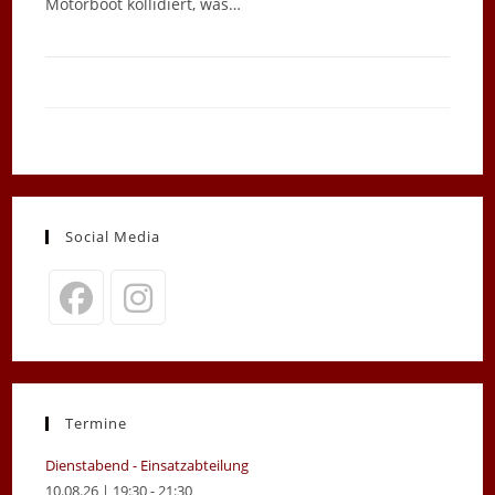
Motorboot kollidiert, was…
Social Media
Opens
Opens
in
in
a
a
new
new
Termine
tab
tab
Dienstabend - Einsatzabteilung
10.08.26 | 19:30 - 21:30