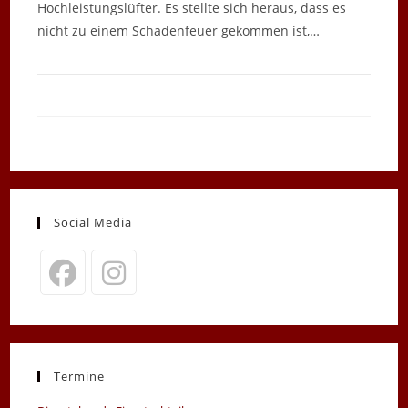
Hochleistungslüfter. Es stellte sich heraus, dass es
nicht zu einem Schadenfeuer gekommen ist,…
Social Media
Opens
Opens
in
in
a
a
new
new
Termine
tab
tab