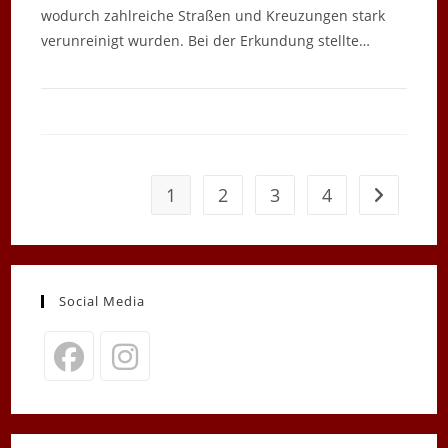
wodurch zahlreiche Straßen und Kreuzungen stark
verunreinigt wurden. Bei der Erkundung stellte…
1
2
3
4
Zur nächst
Social Media
Opens
Opens
in
in
a
a