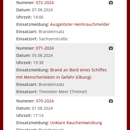
Nummer:
072-2024
Datum:
07.08.2024
Uhrzeit:
14:06
Einsatzmeldung:
Ausgelöster Heimrauchmelder
Einsatzart:
Brandeinsatz
Einsatzort:
Sachsenstraße
Nummer:
071-2024
Datum:
05.08.2024
Uhrzeit:
19:38
Einsatzmeldung:
Brand an Bord eines Schiffes
mit Menschenleben in Gefahr (Übung)
Einsatzart:
Brandeinsatz
Einsatzort:
Timmeler Meer (Timmel)
Nummer:
070-2024
Datum:
01.08.2024
Uhrzeit:
17:14
Einsatzmeldung:
Unklare Rauchentwicklung
Einsatzart:
Brandeinsatz