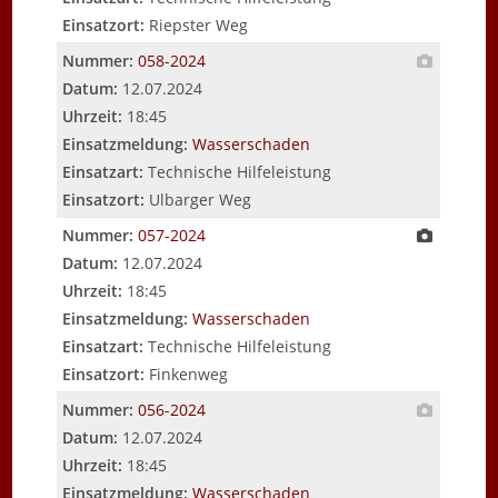
Einsatzort:
Riepster Weg
Nummer:
058-2024
Datum:
12.07.2024
Uhrzeit:
18:45
Einsatzmeldung:
Wasserschaden
Einsatzart:
Technische Hilfeleistung
Einsatzort:
Ulbarger Weg
Nummer:
057-2024
Datum:
12.07.2024
Uhrzeit:
18:45
Einsatzmeldung:
Wasserschaden
Einsatzart:
Technische Hilfeleistung
Einsatzort:
Finkenweg
Nummer:
056-2024
Datum:
12.07.2024
Uhrzeit:
18:45
Einsatzmeldung:
Wasserschaden