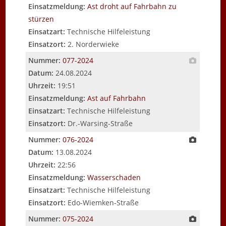
Einsatzmeldung:
Ast droht auf Fahrbahn zu
stürzen
Einsatzart:
Technische Hilfeleistung
Einsatzort:
2. Norderwieke
Nummer:
077-2024
Datum:
24.08.2024
Uhrzeit:
19:51
Einsatzmeldung:
Ast auf Fahrbahn
Einsatzart:
Technische Hilfeleistung
Einsatzort:
Dr.-Warsing-Straße
Nummer:
076-2024
Datum:
13.08.2024
Uhrzeit:
22:56
Einsatzmeldung:
Wasserschaden
Einsatzart:
Technische Hilfeleistung
Einsatzort:
Edo-Wiemken-Straße
Nummer:
075-2024