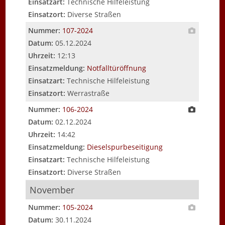
Einsatzart:
Technische Hilfeleistung
Einsatzort:
Diverse Straßen
Nummer:
107-2024
Datum:
05.12.2024
Uhrzeit:
12:13
Einsatzmeldung:
Notfalltüröffnung
Einsatzart:
Technische Hilfeleistung
Einsatzort:
Werrastraße
Nummer:
106-2024
Datum:
02.12.2024
Uhrzeit:
14:42
Einsatzmeldung:
Dieselspurbeseitigung
Einsatzart:
Technische Hilfeleistung
Einsatzort:
Diverse Straßen
November
Nummer:
105-2024
Datum:
30.11.2024