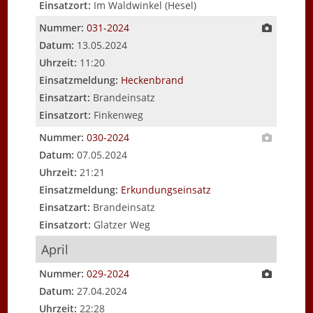
Einsatzort:
Im Waldwinkel (Hesel)
Nummer:
031-2024
Datum:
13.05.2024
Uhrzeit:
11:20
Einsatzmeldung:
Heckenbrand
Einsatzart:
Brandeinsatz
Einsatzort:
Finkenweg
Nummer:
030-2024
Datum:
07.05.2024
Uhrzeit:
21:21
Einsatzmeldung:
Erkundungseinsatz
Einsatzart:
Brandeinsatz
Einsatzort:
Glatzer Weg
April
Nummer:
029-2024
Datum:
27.04.2024
Uhrzeit:
22:28