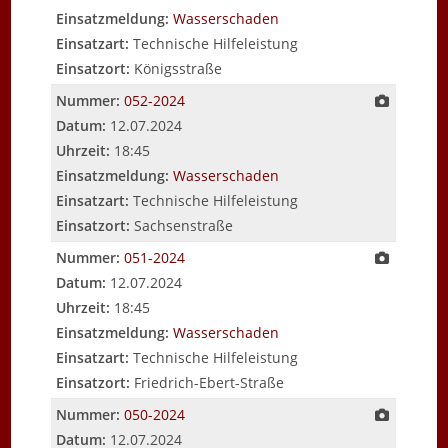
Einsatzmeldung:
Wasserschaden
Einsatzart:
Technische Hilfeleistung
Einsatzort:
Königsstraße
Nummer:
052-2024
Datum:
12.07.2024
Uhrzeit:
18:45
Einsatzmeldung:
Wasserschaden
Einsatzart:
Technische Hilfeleistung
Einsatzort:
Sachsenstraße
Nummer:
051-2024
Datum:
12.07.2024
Uhrzeit:
18:45
Einsatzmeldung:
Wasserschaden
Einsatzart:
Technische Hilfeleistung
Einsatzort:
Friedrich-Ebert-Straße
Nummer:
050-2024
Datum:
12.07.2024