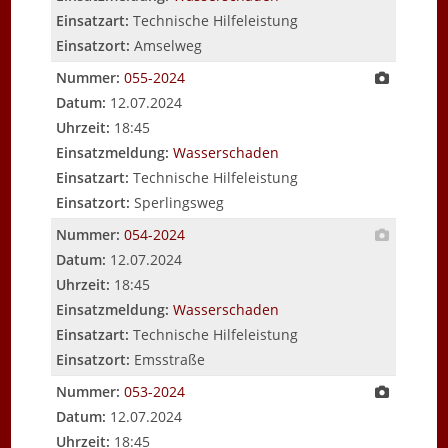
Einsatzart:
Technische Hilfeleistung
Einsatzort:
Amselweg
Nummer:
055-2024
Datum:
12.07.2024
Uhrzeit:
18:45
Einsatzmeldung:
Wasserschaden
Einsatzart:
Technische Hilfeleistung
Einsatzort:
Sperlingsweg
Nummer:
054-2024
Datum:
12.07.2024
Uhrzeit:
18:45
Einsatzmeldung:
Wasserschaden
Einsatzart:
Technische Hilfeleistung
Einsatzort:
Emsstraße
Nummer:
053-2024
Datum:
12.07.2024
Uhrzeit:
18:45