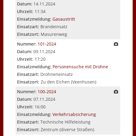
Datum:
14.11.2024
Uhrzeit:
11:34
Einsatzmeldung:
Gasaustritt
Einsatzart:
Brandeinsatz
Einsatzort:
Masurenweg
Nummer:
101-2024
Datum:
09.11.2024
Uhrzeit:
17:20
Einsatzmeldung:
Personensuche mit Drohne
Einsatzart:
Drohneneinsatz
Einsatzort:
Zu den Eichen (Veenhusen)
Nummer:
100-2024
Datum:
07.11.2024
Uhrzeit:
16:00
Einsatzmeldung:
Verkehrsabsicherung
Einsatzart:
Technische Hilfeleistung
Einsatzort:
Zentrum (diverse Straßen)