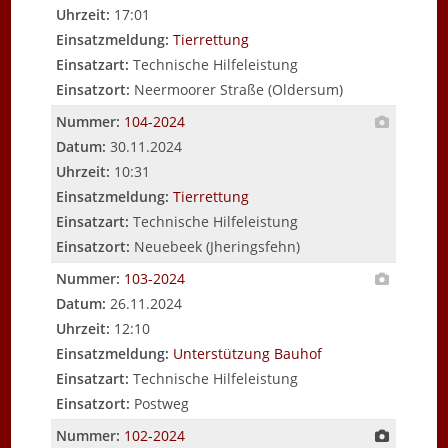
Uhrzeit:
17:01
Einsatzmeldung:
Tierrettung
Einsatzart:
Technische Hilfeleistung
Einsatzort:
Neermoorer Straße (Oldersum)
Nummer:
104-2024
Datum:
30.11.2024
Uhrzeit:
10:31
Einsatzmeldung:
Tierrettung
Einsatzart:
Technische Hilfeleistung
Einsatzort:
Neuebeek (Jheringsfehn)
Nummer:
103-2024
Datum:
26.11.2024
Uhrzeit:
12:10
Einsatzmeldung:
Unterstützung Bauhof
Einsatzart:
Technische Hilfeleistung
Einsatzort:
Postweg
Nummer:
102-2024