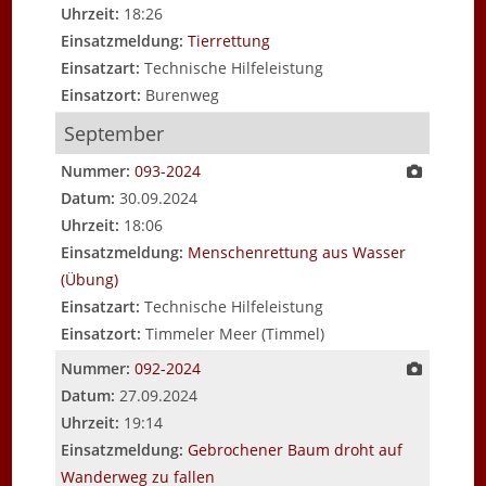
Uhrzeit:
18:26
Einsatzmeldung:
Tierrettung
Einsatzart:
Technische Hilfeleistung
Einsatzort:
Burenweg
September
Nummer:
093-2024
Datum:
30.09.2024
Uhrzeit:
18:06
Einsatzmeldung:
Menschenrettung aus Wasser
(Übung)
Einsatzart:
Technische Hilfeleistung
Einsatzort:
Timmeler Meer (Timmel)
Nummer:
092-2024
Datum:
27.09.2024
Uhrzeit:
19:14
Einsatzmeldung:
Gebrochener Baum droht auf
Wanderweg zu fallen