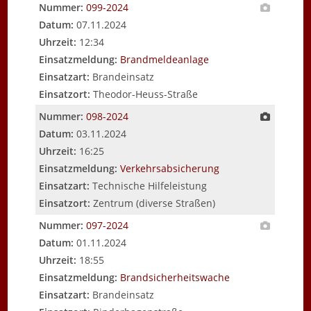
Nummer:
099-2024
Datum:
07.11.2024
Uhrzeit:
12:34
Einsatzmeldung:
Brandmeldeanlage
Einsatzart:
Brandeinsatz
Einsatzort:
Theodor-Heuss-Straße
Nummer:
098-2024
Datum:
03.11.2024
Uhrzeit:
16:25
Einsatzmeldung:
Verkehrsabsicherung
Einsatzart:
Technische Hilfeleistung
Einsatzort:
Zentrum (diverse Straßen)
Nummer:
097-2024
Datum:
01.11.2024
Uhrzeit:
18:55
Einsatzmeldung:
Brandsicherheitswache
Einsatzart:
Brandeinsatz