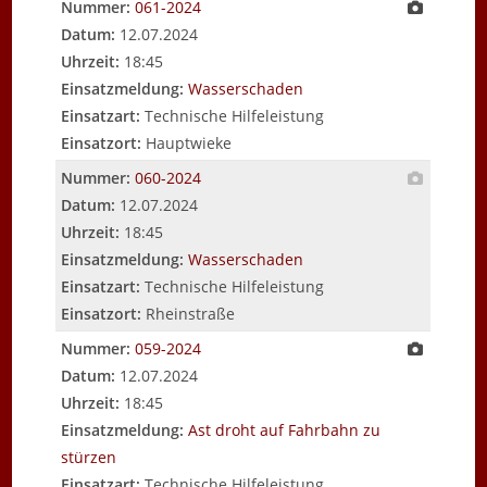
Nummer:
061-2024
Datum:
12.07.2024
Uhrzeit:
18:45
Einsatzmeldung:
Wasserschaden
Einsatzart:
Technische Hilfeleistung
Einsatzort:
Hauptwieke
Nummer:
060-2024
Datum:
12.07.2024
Uhrzeit:
18:45
Einsatzmeldung:
Wasserschaden
Einsatzart:
Technische Hilfeleistung
Einsatzort:
Rheinstraße
Nummer:
059-2024
Datum:
12.07.2024
Uhrzeit:
18:45
Einsatzmeldung:
Ast droht auf Fahrbahn zu
stürzen
Einsatzart:
Technische Hilfeleistung